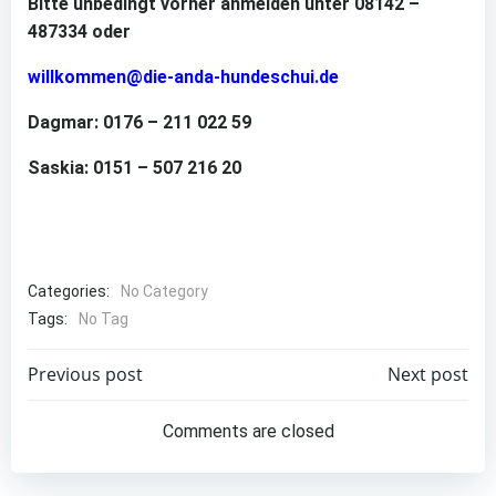
Bitte unbedingt vorher anmelden unter 08142 –
487334 oder
willkommen@die-anda-hundeschui.de
Dagmar: 0176 – 211 022 59
Saskia: 0151 – 507 216 20
Categories:
No Category
Tags:
No Tag
Beitragsnavigation
Beitragsnav
Previous post
Next post
Comments are closed